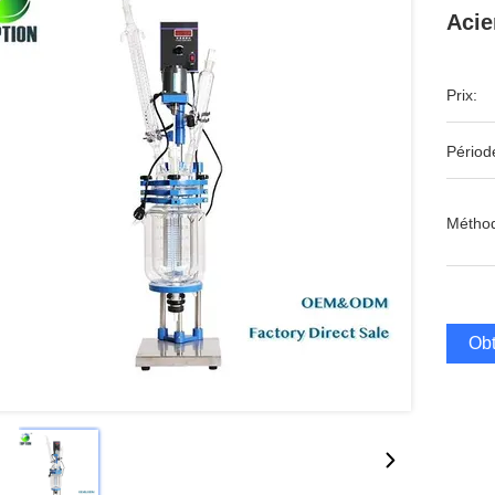
Acie
Prix:
Périod
Méthod
Obt