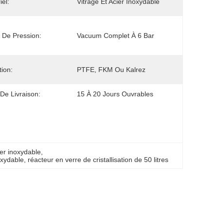
iel:
Vitrage Et Acier Inoxydable
 De Pression:
Vacuum Complet À 6 Bar
tion:
PTFE, FKM Ou Kalrez
 De Livraison:
15 À 20 Jours Ouvrables
ier inoxydable
, 
oxydable
, 
réacteur en verre de cristallisation de 50 litres