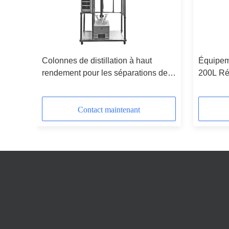
e de
Colonnes de distillation à haut
Équipeme
e
rendement pour les séparations de
200L Réa
précision
cristal d
Contact maintenant