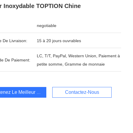
r Inoxydable TOPTION Chine
negotiable
e De Livraison:
15 à 20 jours ouvrables
LC, T/T, PayPal, Western Union, Paiement à
e De Paiement:
petite somme, Gramme de monnaie
enez Le Meilleur Prix
Contactez-Nous