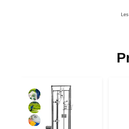
Les
P