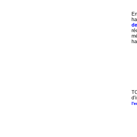
En
ha
de
ré
mé
ha
TO
d'
l'