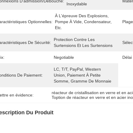
onnexions D'admission/débouché:
Matér
Inoxydable
À L'épreuve Des Explosions, 
ractéristiques Optionnelles:
Pompe À Vide, Condensateur, 
Plage
Etc.
Protection Contre Les 
ractéristiques De Sécurité:
Sélec
Surtensions Et Les Surtensions
ix:
Negotiable
Délai
LC, T/T, PayPal, Western 
onditions De Paiement:
Union, Paiement À Petite 
Somme, Gramme De Monnaie
réacteur de cristallisation en verre et en ac
ettre en évidence:
Toption de réacteur en verre et en acier in
escription Du Produit