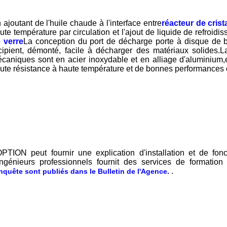
 ajoutant de l'huile chaude à l'interface entre
réacteur de crist
ute température par circulation et l'ajout de liquide de refroidis
 verre
La conception du port de décharge porte à disque de 
cipient, démonté, facile à décharger des matériaux solides.L
caniques sont en acier inoxydable et en alliage d'aluminium,e
ute résistance à haute température et de bonnes performances
PTION peut fournir une explication d'installation et de fon
ingénieurs professionnels fournit des services de formation à 
.
enquête sont publiés dans le Bulletin de l'Agence.