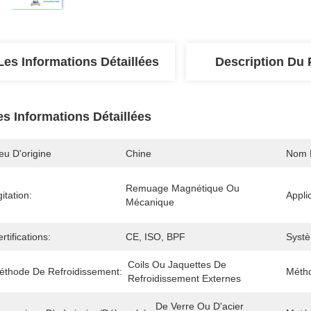
Les Informations Détaillées
Description Du 
es Informations Détaillées
eu D'origine
Chine
Nom 
Remuage Magnétique Ou 
itation:
Appli
Mécanique
rtifications:
CE, ISO, BPF
Systè
Coils Ou Jaquettes De 
éthode De Refroidissement:
Méth
Refroidissement Externes
De Verre Ou D'acier 