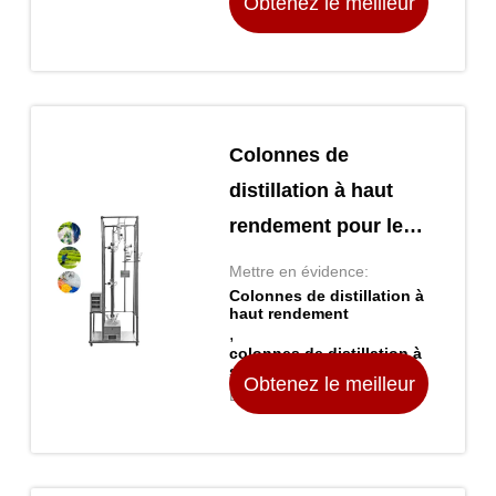
Obtenez le meilleur
prix
Colonnes de
distillation à haut
rendement pour les
séparations de
Mettre en évidence:
précision
Colonnes de distillation à
haut rendement
,
colonnes de distillation à
séparation de précision
Obtenez le meilleur
Lieu d'origine Chine
prix