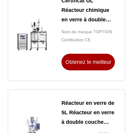
Certificat UL
Réacteur chimique
en verre à double
couche 5L 10L 20L
Nom de marque TOPTION
50L 100L 200L
Certification CE
Obtenez le meilleur
prix
Réacteur en verre de
5L Réacteur en verre
à double couche
pour laboratoire