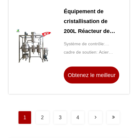
Équipement de
cristallisation de
200L Réacteur de
cristallisation pour
Système de contrôle:
cristal d'huile de pot
Contrôle numérique de la
cadre de soutien: Acier
température et de la vitesse
inoxydable
Obtenez le meilleur
prix
1
2
3
4