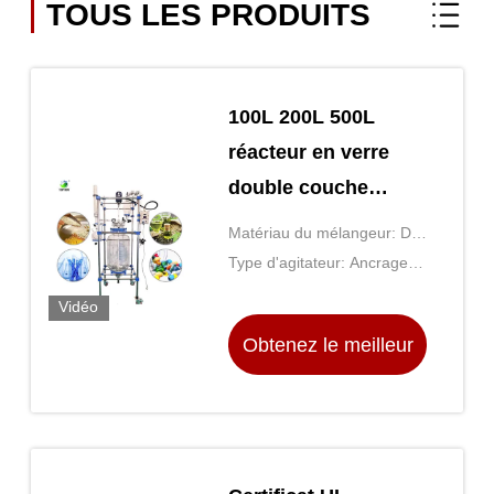
TOUS LES PRODUITS
100L 200L 500L
réacteur en verre
double couche
personnalisé
Matériau du mélangeur: De
verre ou d'acier inoxydable
Type d'agitateur: Ancrage,
pagaie, hélice ou turbine
Vidéo
Obtenez le meilleur
prix