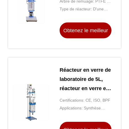
Arbre de remuage: PTFE a
enduit
Type de réacteur: D'une
épaisseur n'excédant
Obtenez le meilleur
prix
Réacteur en verre de
laboratoire de 5L,
réacteur en verre en
jaquette
Certifications: CE, ISO, BPF
Applications: Synthèse
chimique, polymérisation,
cristallisation, etc.