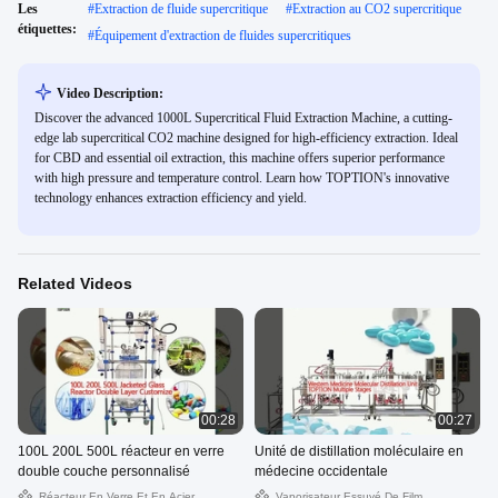
Les
#
Extraction de fluide supercritique
#
Extraction au CO2 supercritique
étiquettes:
#
Équipement d'extraction de fluides supercritiques
Video Description:
Discover the advanced 1000L Supercritical Fluid Extraction Machine, a cutting-
edge lab supercritical CO2 machine designed for high-efficiency extraction. Ideal
for CBD and essential oil extraction, this machine offers superior performance
with high pressure and temperature control. Learn how TOPTION's innovative
technology enhances extraction efficiency and yield.
Related Videos
00:28
00:27
100L 200L 500L réacteur en verre
Unité de distillation moléculaire en
double couche personnalisé
médecine occidentale
Réacteur En Verre Et En Acier
Vaporisateur Essuyé De Film