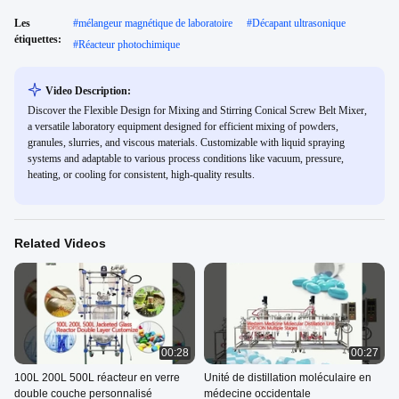
Les
#
mélangeur magnétique de laboratoire
#
Décapant ultrasonique
étiquettes:
#
Réacteur photochimique
Video Description:
Discover the Flexible Design for Mixing and Stirring Conical Screw Belt Mixer,
a versatile laboratory equipment designed for efficient mixing of powders,
granules, slurries, and viscous materials. Customizable with liquid spraying
systems and adaptable to various process conditions like vacuum, pressure,
heating, or cooling for consistent, high-quality results.
Related Videos
00:28
00:27
100L 200L 500L réacteur en verre
Unité de distillation moléculaire en
double couche personnalisé
médecine occidentale