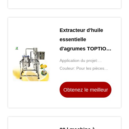
prix
Extracteur d'huile
essentielle
d'agrumes TOPTION
Extracteur d'huile
Application du projet:
végétale
Aromathérapie, extraction
Couleur: Pour les pièces
d'huiles essentielles
détachées
Obtenez le meilleur
prix