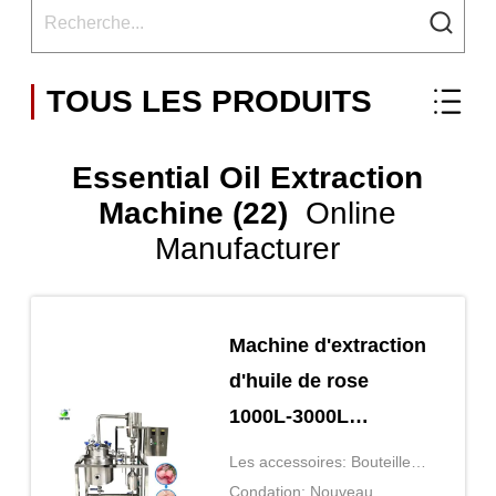
TOUS LES PRODUITS
Essential Oil Extraction
Machine (22)
Online
Manufacturer
Machine d'extraction
d'huile de rose
1000L-3000L
Machine d'extraction
Les accessoires: Bouteille
d'huile essentielle
de verre, condensateur,
Condation: Nouveau