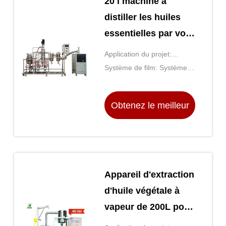
20 l machine à
distiller les huiles
essentielles par voie
courte film mince
Application du projet:
Concentration/destilation
Système de film: Système
de filmage effacé
Obtenez le meilleur
prix
Appareil d'extraction
d'huile végétale à
vapeur de 200L pour
les huiles