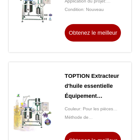
Application du projet:
essentielles
Appareils pour l'extraction
Condition: Nouveau
d'huiles essentielles à partir
de diverses plantes et
Obtenez le meilleur
herbes
prix
TOPTION Extracteur
d'huile essentielle
Équipement
d'extraction
Couleur: Pour les pièces
botanique en acier
détachées
Méthode de
inoxydable
refroidissement:
Refroidissement par eau