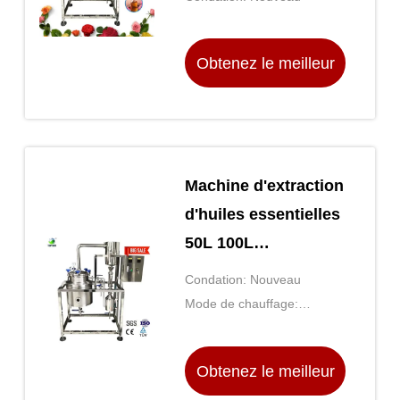
industrielle
entonnoir de séparation,
thermomètre, manteau de
Obtenez le meilleur
chauffage
prix
Machine d'extraction
d'huiles essentielles
50L 100L
Aromathérapie
Condation: Nouveau
Équipement de
Mode de chauffage:
distillation à la
Chauffage électrique
vapeur
Obtenez le meilleur