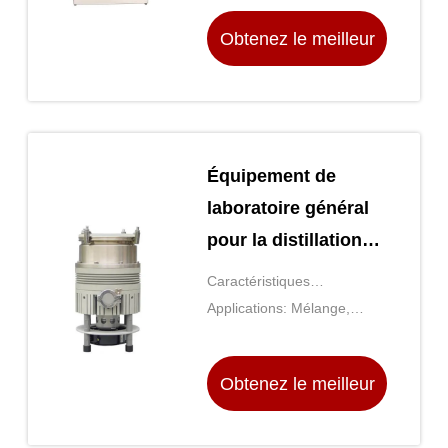
fibre de verre
Obtenez le meilleur
prix
Équipement de
laboratoire général
pour la distillation
moléculaire
Caractéristiques
supplémentaires: Vitesse et
Applications: Mélange,
température réglables
chauffage, incubation
Obtenez le meilleur
prix