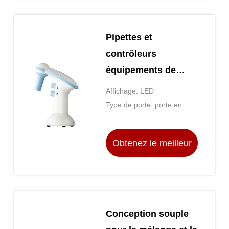
Pipettes et
contrôleurs
équipements de
laboratoire général
Affichage: LED
blanc et bleu
Type de porte: porte en
verre
Obtenez le meilleur
prix
Conception souple