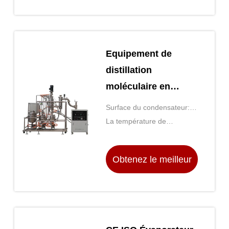
prix
Equipement de
distillation
moléculaire en
plusieurs étapes
Surface du condensateur:
adapté aux huiles
00,5-2 m2
La température de
essentielles
condensateur: 20 à 80°C
Obtenez le meilleur
prix