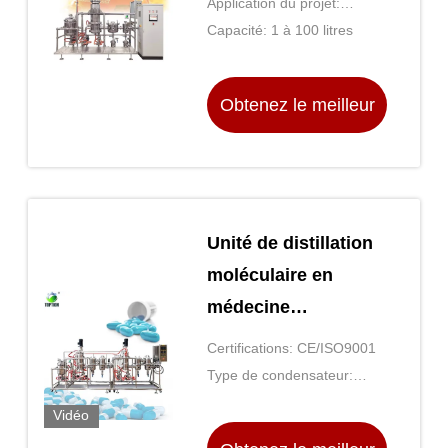
Application du projet:
courte
Produits
Capacité: 1 à 100 litres
chimiques/pharmaceutiques/aliments
Obtenez le meilleur
prix
Unité de distillation
moléculaire en
médecine
occidentale
Certifications: CE/ISO9001
Type de condensateur:
Shell et tube
Vidéo