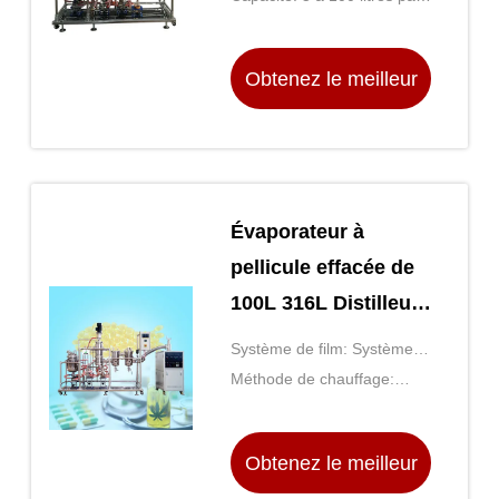
essuyé Toption 3L
heure
Obtenez le meilleur
prix
Évaporateur à
pellicule effacée de
100L 316L Distilleur
d'huile essentielle en
Système de film: Système
acier inoxydable
de filmage effacé
Méthode de chauffage:
Chauffage électrique
Obtenez le meilleur