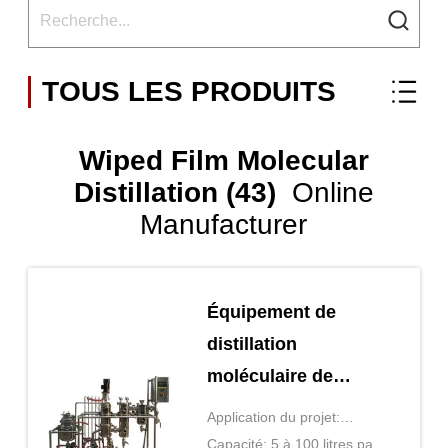
TOUS LES PRODUITS
Wiped Film Molecular
Distillation (43)
Online
Manufacturer
Équipement de
distillation
moléculaire de
laboratoire pour
Application du projet:
l'évaporateur de film
Concentration/destilation
Capacité: 5 à 100 litres par