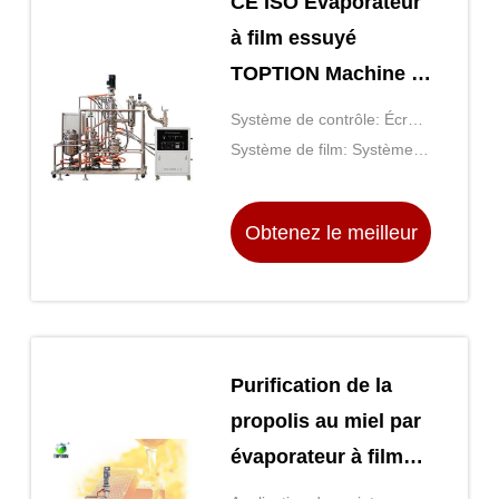
CE ISO Évaporateur
à film essuyé
TOPTION Machine à
distiller les huiles
Système de contrôle: Écran
essentielles
de PLC/Touch
Système de film: Système
de filmage effacé
Obtenez le meilleur
prix
Purification de la
propolis au miel par
évaporateur à film
essuyé par voie