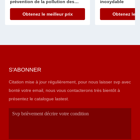
prévention de la pollution des
inoxydable
échantillons
Obtenez le meilleur prix
Obtenez le me
S'ABONNER
Citation mise à jour régulièrement, pour nous laisser svp avec
bonté votre email, nous vous contacterons très bientôt à
présentez le catalogue lastest.