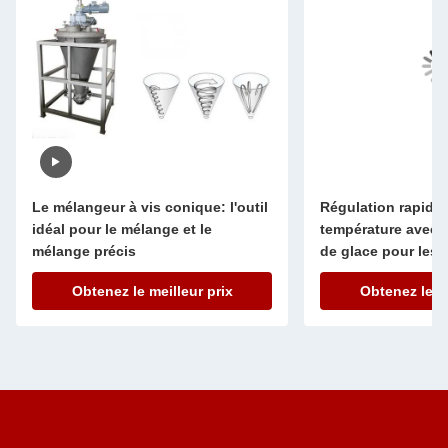
Le mélangeur à vis conique: l'outil
Régulation rapide 
idéal pour le mélange et le
température avec l
mélange précis
de glace pour les l
l'industrie
Obtenez le meilleur prix
Obtenez le me