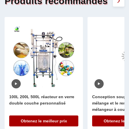
Produits recommandés
100L 200L 500L réacteur en verre
Conception souple
double couche personnalisé
mélange et le rem
mélangeur à courro
conique pour équ
Obtenez le meilleur prix
Obtenez le me
laboratoire généra