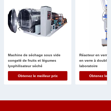
Machine de séchage sous vide
Réacteur en verre 
congelé de fruits et légumes
en verre à double
lyophilisateur séché
laboratoire
Obtenez le meilleur prix
Obtenez le me