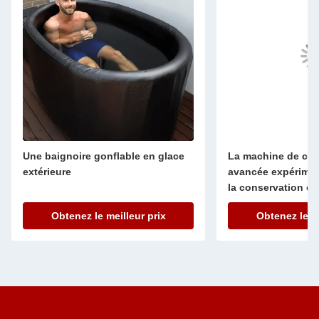
Une baignoire gonflable en glace
La machine de con
extérieure
avancée expériment
la conservation des
Obtenez le meilleur prix
Obtenez le me