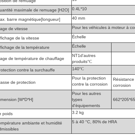
osition de remuage
0.4L*10
uantité maximale de remuage [H2O]
40 mm
ax. barre magnétique[longueur]
Pour les véhicules à moteur à c
lage de vitesse
Échelle
ffichage de la vitesse
Échelle
ffichage de la température
NT1d'autres
lage de température de chauffage
produits
°C
140
°C
rotection contre la surchauffe
Pour la protection
Résistance 
lasse de protection
contre la corrosion
corrosion
Pour les autres
imension [W*D*H]
types
662*205*6
d'équipements
3.2 kg
e poids
5 à 40 °C, 80% de HRA
empérature ambiante et humidité
dmissibles