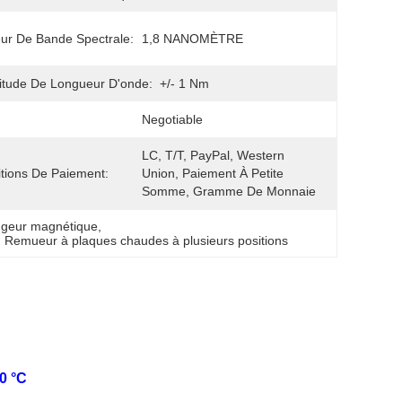
ur De Bande Spectrale:
1,8 NANOMÈTRE
itude De Longueur D'onde:
+/- 1 Nm
Negotiable
LC, T/T, PayPal, Western 
tions De Paiement:
Union, Paiement À Petite 
Somme, Gramme De Monnaie
ngeur magnétique
, 
, 
Remueur à plaques chaudes à plusieurs positions
0 °C