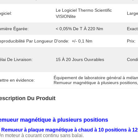
Le Logiciel Thermo Scientific 
giciel:
Large
VISIONlite
umière Égarée:
< 0,05% De T À 220 Nm
Exact
eproducibilité Par Longueur D'onde:
+/- 0,1 Nm
Prix:
lai De Livraison:
15 À 20 Jours Ouvrables
Condi
Équipement de laboratoire général à méla
ettre en évidence:
Remueur magnétique à plusieurs positions
escription Du Produit
emueur magnétique à plusieurs positions
Remueur à plaque magnétique à chaud à 10 positions à 12
Un moteur à courant continu sans balai.