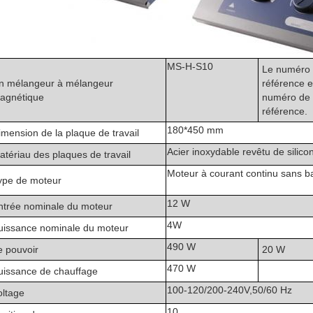
MS-H-S10
Le numéro
n mélangeur à mélangeur
référence e
agnétique
numéro de
référence.
180*450 mm
imension de la plaque de travail
Acier inoxydable revêtu de silico
atériau des plaques de travail
Moteur à courant continu sans ba
ype de moteur
12 W
ntrée nominale du moteur
4W
uissance nominale du moteur
490 W
e pouvoir
20 W
470 W
uissance de chauffage
100-120/200-240V,50/60 Hz
oltage
10