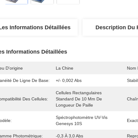
Les Informations Détaillées
Description Du 
es Informations Détaillées
eu D'origine
La Chine
Nom 
lanéité De Ligne De Base:
+/- 0,002 Abs
Stabi
Cellules Rectangulaires 
mpatibilité Des Cellules:
Standard De 10 Mm De 
Chaî
Longueur De Paille
Spéctrophotomètre UV-Vis 
odèle:
Exact
Genesys 10S
amme Photométrique:
-0,3 À 3,0 Abs
Repro