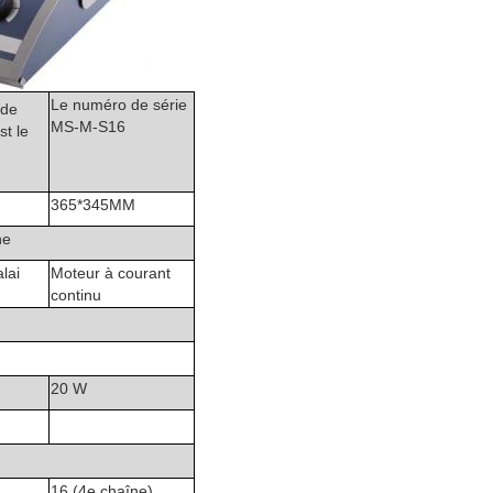
Le numéro de série
 de
MS-M-S16
st le
365*345MM
ne
lai
Moteur à courant
continu
20 W
16 (4e chaîne)