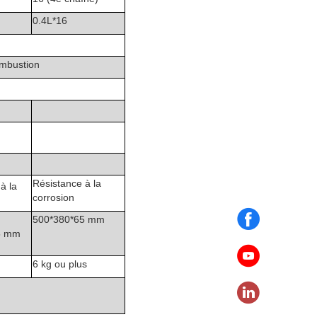
0.4L*16
ombustion
Résistance à la
à la
corrosion
500*380*65 mm
5 mm
6 kg ou plus