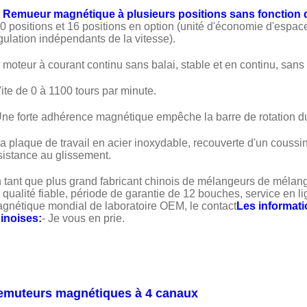
Remueur magnétique à plusieurs positions sans fonction 
10 positions et 16 positions en option (unité d'économie d'espa
gulation indépendants de la vitesse).
 moteur à courant continu sans balai, stable et en continu, sans 
Vite de 0 à 1100 tours par minute.
Une forte adhérence magnétique empêche la barre de rotation du
La plaque de travail en acier inoxydable, recouverte d'un coussi
sistance au glissement.
 tant que plus grand fabricant chinois de mélangeurs de mélange
 qualité fiable, période de garantie de 12 bouches, service en
gnétique mondial de laboratoire OEM, le contact
Les informati
inoises:
- Je vous en prie.
emuteurs magnétiques à 4 canaux