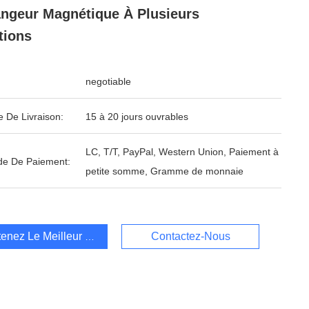
ngeur Magnétique À Plusieurs
tions
negotiable
e De Livraison:
15 à 20 jours ouvrables
LC, T/T, PayPal, Western Union, Paiement à
e De Paiement:
petite somme, Gramme de monnaie
enez Le Meilleur Prix
Contactez-Nous