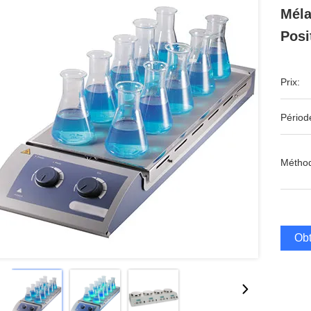
Méla
Posi
Prix:
Périod
Méthod
Obt