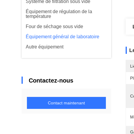
Système de filtration sous vide
Équipement de régulation de la
température
Four de séchage sous vide
Équipement général de laboratoire
Autre équipement
L
Li
P
Contactez-nous
Co
Contact maintenant
M
G