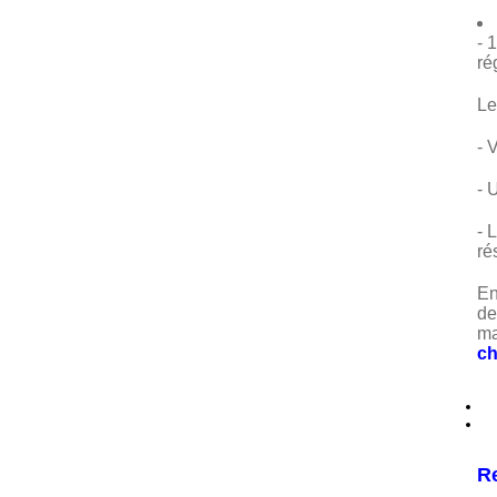
- 
ré
Le
- 
- 
- 
ré
En
de
ma
ch
R