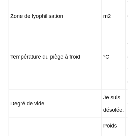
sup
Zone de lyophilisation
m2
0.0
Les
tem
Température du piège à froid
°C
doi
fon
de l
Je suis
Degré de vide
< 5
désolée.
Poids