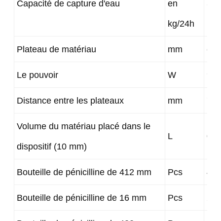
Capacité de capture d'eau
en
3 à
kg/24h
Plateau de matériau
mm
φ1
Le pouvoir
W
97
Distance entre les plateaux
mm
70
Volume du matériau placé dans le
L
0.8
dispositif (10 mm)
Bouteille de pénicilline de 412 mm
Pcs
49
Bouteille de pénicilline de 16 mm
Pcs
29