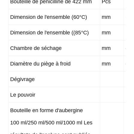
Bouteille de pénicilline de 422 mm
Pcs
14
Dimension de l'ensemble (60°C)
mm
615
Dimension de l'ensemble ((85°C)
mm
Pou
Chambre de séchage
mm
φ2
Diamètre du piège à froid
mm
φ2
Dégivrage
Dég
Le pouvoir
1P,
Bouteille en forme d'aubergine
100 ml/250 ml/500 ml/1000 ml Les
10D