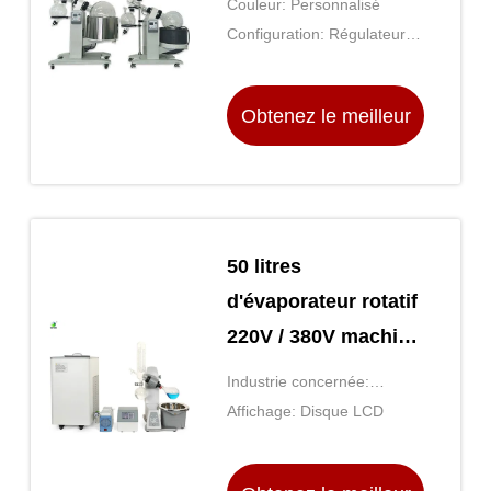
Couleur: Personnalisé
Rotovap
Configuration: Régulateur
de vide*1
Obtenez le meilleur
prix
50 litres
d'évaporateur rotatif
220V / 380V machine
de récupération
Industrie concernée:
d'éthanol pour
Laboratoire
Affichage: Disque LCD
laboratoire