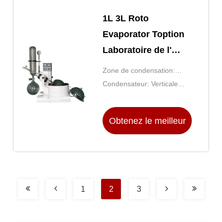
1L 3L Roto
Evaporator Toption
Laboratoire de l'
évaporation en
Zone de condensation:
Chine
Déterminé par modèle
Condensateur: Verticale
avec soupape
d'alimentation
Obtenez le meilleur
prix
1
2
3