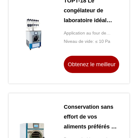
TOPT-18 Le
congélateur de
laboratoire idéal
pour la conservation
Application au four de
à long terme
séchage: Sèche-linge
Niveau de vide: ≤ 10 Pa
multifonction
Obtenez le meilleur
prix
Conservation sans
effort de vos
aliments préférés à
l'aide d'un