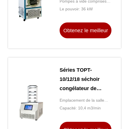
Pompes à vide comprises: -
congélateur
Oui, oui.
Le pouvoir: 36 kW
Obtenez le meilleur
prix
Séries TOPT-
10/12/18 séchoir
congélateur de
laboratoire contrôle
Emplacement de la salle
de haute
Capacité: 10,4 m3/min
d'exposition: Aucune
température et
pression