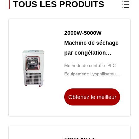
TOUS LES PRODUITS
2000W-5000W
Machine de séchage
par congélation
sous vide
Méthode de contrôle: PLC
Equipement de
Équipement: Lyophilisateur
lyophilisation
sous vide
Obtenez le meilleur
prix