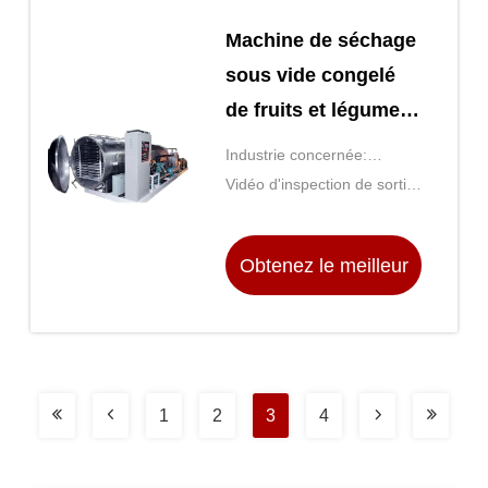
Machine de séchage
sous vide congelé
de fruits et légumes
lyophilisateur séché
Industrie concernée:
Fabrique d'aliments et de
Vidéo d'inspection de sortie:
boissons, fermes,
Fournit
restaurant, commerce de
Obtenez le meilleur
détail, magasin d'aliments,
trav
prix
1
2
3
4