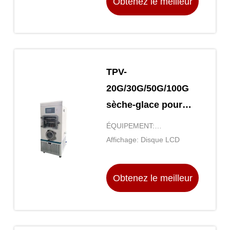
Obtenez le meilleur
prix
TPV-
20G/30G/50G/100G
sèche-glace pour
l'automatisation et la
ÉQUIPEMENT:
prévention de la
Lyophilisateur sous vide
Affichage: Disque LCD
pollution des
échantillons
Obtenez le meilleur
prix