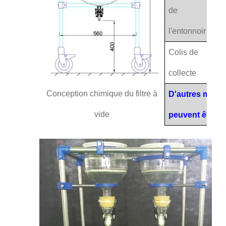
de
l'entonnoir
Colis de
10
collecte
litr
Conception chimique du filtre à
D'autres modèle
vide
peuvent être p