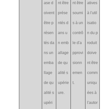
ase d
nt être
nt être
atives
oivent
prése
soumi
à l'util
être p
ntés d
s à un
isatio
résen
ans u
contrô
n du p
tés da
n emb
le d'a
roduit
ns un
allage
pprovi
doive
emba
de qu
sionn
nt être
llage
alité s
emen
comm
de qu
upérie
t.
uniqu
alité s
ure.
ées à
upéri
l'autor