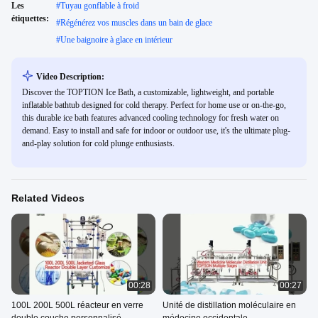
Les
#
Tuyau gonflable à froid
étiquettes:
#
Régénérez vos muscles dans un bain de glace
#
Une baignoire à glace en intérieur
Video Description:
Discover the TOPTION Ice Bath, a customizable, lightweight, and portable
inflatable bathtub designed for cold therapy. Perfect for home use or on-the-go,
this durable ice bath features advanced cooling technology for fresh water on
demand. Easy to install and safe for indoor or outdoor use, it's the ultimate plug-
and-play solution for cold plunge enthusiasts.
Related Videos
00:28
00:27
100L 200L 500L réacteur en verre
Unité de distillation moléculaire en